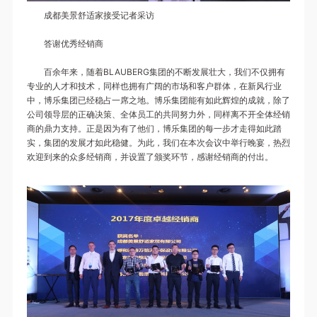
成都美景舒适家接受记者采访
答谢优秀经销商
百余年来，随着BLAUBERG集团的不断发展壮大，我们不仅拥有
专业的人才和技术，同样也拥有广阔的市场和客户群体，在新风行业
中，博乐集团已经稳占一席之地。博乐集团能有如此辉煌的成就，除了
公司领导层的正确决策、全体员工的共同努力外，同样离不开全体经销
商的鼎力支持。正是因为有了他们，博乐集团的每一步才走得如此踏
实，集团的发展才如此稳健。为此，我们在本次会议中举行晚宴，热烈
欢迎到来的众多经销商，并设置了颁奖环节，感谢经销商的付出。