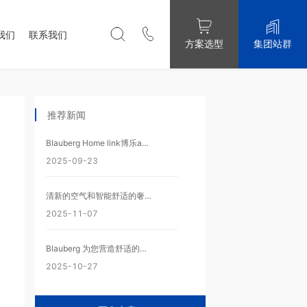
我们
联系我们
集团站群
方案选型
推荐新闻
Blauberg Home link博乐app安装包下载
2025-09-23
清新的空气和智能舒适的奢华生活在希腊
2025-11-07
Blauberg 为您营造舒适的学习环境
2025-10-27