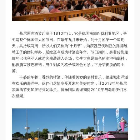
慕尼黑啤酒节起源于1810年代，它是德国南部巴伐利亚地区，甚
至是整个德国最大的节日。在每年九月末开始，到十月的第一个星期
天，共持续两周，所以人们又称为“十月节”，为庆祝巴伐利亚的路德维
希王子的婚礼举办，延续至今成为啤酒嘉年华。节日期间，身着传统服
饰的巴伐利亚人或游客盛装进入会场，女生大多是白色的泡泡袖底衬，
配低胸束腰连衣裙，男生则多为格子或浅色衬衫，下身穿皮质的爵士
裤。
丰盛的午餐，香醇的啤酒，伴随着美妙的乡村音乐，整座城市洋溢
在欢乐的海洋中。伙伴们尽情享受夏末的美好时光，让2018年的慕尼
黑啤酒节更加显得弥足珍贵。博乐团队真诚期待2019年与老朋友们再
次相聚。