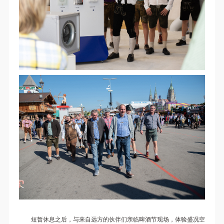
短暂休息之后，与来自远方的伙伴们亲临啤酒节现场，体验盛况空